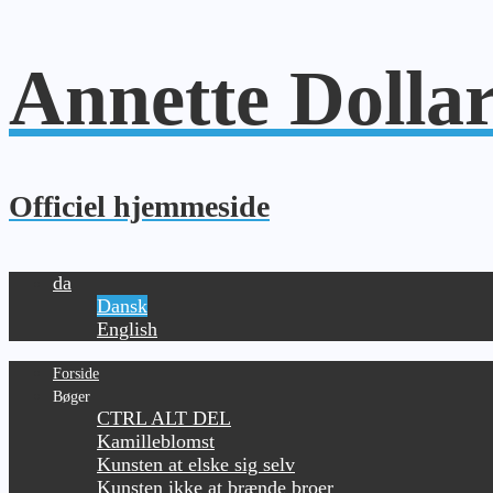
Annette Dolla
Officiel hjemmeside
da
Dansk
English
Forside
Bøger
CTRL ALT DEL
Kamilleblomst
Kunsten at elske sig selv
Kunsten ikke at brænde broer