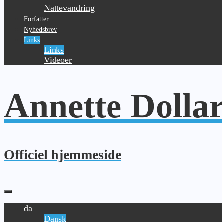
Nattevandring
Forfatter
Nyhedsbrev
Links
Links
Videoer
Annette Dolla
Officiel hjemmeside
da
Dansk