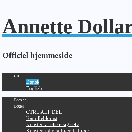
Annette Dolla
Officiel hjemmeside
da
Dansk
English
Forside
Bøger
CTRL ALT DEL
Kamilleblomst
Kunsten at elske sig selv
Kunsten ikke at brænde broer