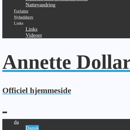
Nattevandring
Forfatter
Nyhedsbrev
Links
Links
Videoer
Annette Dolla
Officiel hjemmeside
da
Dansk