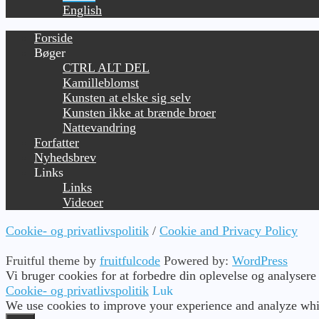
English
Forside
Bøger
CTRL ALT DEL
Kamilleblomst
Kunsten at elske sig selv
Kunsten ikke at brænde broer
Nattevandring
Forfatter
Nyhedsbrev
Links
Links
Videoer
Cookie- og privatlivspolitik
/
Cookie and Privacy Policy
Fruitful theme by
fruitfulcode
Powered by:
WordPress
Vi bruger cookies for at forbedre din oplevelse og analysere
Cookie- og privatlivspolitik
Luk
We use cookies to improve your experience and analyze whic