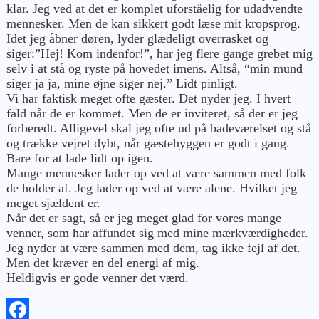
klar. Jeg ved at det er komplet uforståelig for udadvendte
mennesker. Men de kan sikkert godt læse mit kropsprog.
Idet jeg åbner døren, lyder glædeligt overrasket og
siger:”Hej! Kom indenfor!”, har jeg flere gange grebet mig
selv i at stå og ryste på hovedet imens. Altså, “min mund
siger ja ja, mine øjne siger nej.” Lidt pinligt.
Vi har faktisk meget ofte gæster. Det nyder jeg. I hvert
fald når de er kommet. Men de er inviteret, så der er jeg
forberedt. Alligevel skal jeg ofte ud på badeværelset og stå
og trække vejret dybt, når gæstehyggen er godt i gang.
Bare for at lade lidt op igen.
Mange mennesker lader op ved at være sammen med folk
de holder af. Jeg lader op ved at være alene. Hvilket jeg
meget sjældent er.
Når det er sagt, så er jeg meget glad for vores mange
venner, som har affundet sig med mine mærkværdigheder.
Jeg nyder at være sammen med dem, tag ikke fejl af det.
Men det kræver en del energi af mig.
Heldigvis er gode venner det værd.