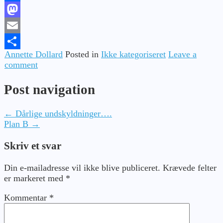
Facebook
Mastodon
Email
Annette Dollard
Posted in
Ikke kategoriseret
Leave a
Share
comment
Post navigation
←
Dårlige undskyldninger….
Plan B
→
Skriv et svar
Din e-mailadresse vil ikke blive publiceret.
Krævede felter
er markeret med
*
Kommentar
*