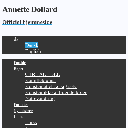
Annette Dollard
Officiel hjemmeside
da
Dansk
English
Forside
Bøger
CTRL ALT DEL
Kamilleblomst
Kunsten at elske sig selv
Kunsten ikke at brænde broer
Nattevandring
Forfatter
Nyhedsbrev
Links
Links