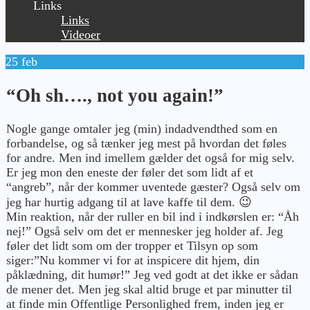
Links
Links
Videoer
25
feb
“Oh sh…., not you again!”
Nogle gange omtaler jeg (min) indadvendthed som en
forbandelse, og så tænker jeg mest på hvordan det føles
for andre. Men ind imellem gælder det også for mig selv.
Er jeg mon den eneste der føler det som lidt af et
“angreb”, når der kommer uventede gæster? Også selv om
jeg har hurtig adgang til at lave kaffe til dem. 😉
Min reaktion, når der ruller en bil ind i indkørslen er: “Åh
nej!” Også selv om det er mennesker jeg holder af. Jeg
føler det lidt som om der tropper et Tilsyn op som
siger:”Nu kommer vi for at inspicere dit hjem, din
påklædning, dit humør!” Jeg ved godt at det ikke er sådan
de mener det. Men jeg skal altid bruge et par minutter til
at finde min Offentlige Personlighed frem, inden jeg er