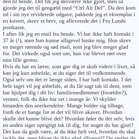
den til hende. Det fik jeg desværre ikke gjort, men så
gjorde jeg det til gengæld med “Ctrl Alt Del”. Da den kom
ud i sin nye reviderede udgave, pakkede jeg et eksemplar i
en kuvert, skrev et brev, og afleverede det i Fru Lunds
postkasse.
I aftes fik jeg en mail fra hende. Vi har ikke haft kontakt i
37 år (!), men hun kunne alligevel huske mig. Hun skrev
en meget rørende og sød mail, som jeg blev meget glad
for. Det virkede også som om, hun var blevet rørt over
min lille gestus.
Hvis du har en lærer, som gav dig et skub videre i livet, så
kan jeg kun anbefale, at du siger det til vedkommende.
Også selv om det er længe siden, I har haft kontakt. I det
hele taget vil jeg anbefale, at du får sagt tak til dem, som
har hjulpet dig i dit liv: familiemedlemmer (forældre?),
venner, folk du ikke har set i mange år. Vi skylder
hinanden den anerkendelse. Mange holder sig tilbage,
fordi de er bange for at det vil blive akavet. Hvordan
skulle det kunne blive det? Hvordan føler du det selv, hvis
en anden siger oprigtigt tak til dig, for noget du har gjort?
Det kan da godt være, at du ikke helt ved, hvordan du skal
tackle det, men bliver du ikke glad alligevel? Og smiler du