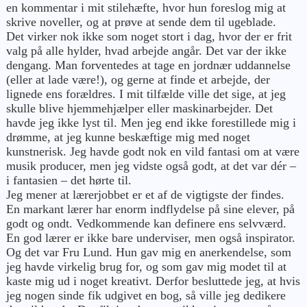
en kommentar i mit stilehæfte, hvor hun foreslog mig at
skrive noveller, og at prøve at sende dem til ugeblade.
Det virker nok ikke som noget stort i dag, hvor der er frit
valg på alle hylder, hvad arbejde angår. Det var der ikke
dengang. Man forventedes at tage en jordnær uddannelse
(eller at lade være!), og gerne at finde et arbejde, der
lignede ens forældres. I mit tilfælde ville det sige, at jeg
skulle blive hjemmehjælper eller maskinarbejder. Det
havde jeg ikke lyst til. Men jeg end ikke forestillede mig i
drømme, at jeg kunne beskæftige mig med noget
kunstnerisk. Jeg havde godt nok en vild fantasi om at være
musik producer, men jeg vidste også godt, at det var dér –
i fantasien – det hørte til.
Jeg mener at lærerjobbet er et af de vigtigste der findes.
En markant lærer har enorm indflydelse på sine elever, på
godt og ondt. Vedkommende kan definere ens selvværd.
En god lærer er ikke bare underviser, men også inspirator.
Og det var Fru Lund. Hun gav mig en anerkendelse, som
jeg havde virkelig brug for, og som gav mig modet til at
kaste mig ud i noget kreativt. Derfor besluttede jeg, at hvis
jeg nogen sinde fik udgivet en bog, så ville jeg dedikere