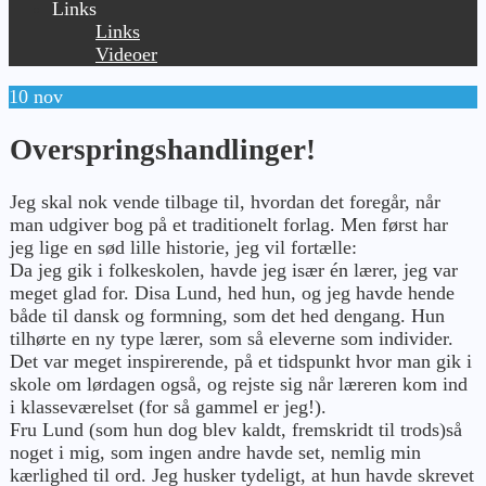
Links
Links
Videoer
10
nov
Overspringshandlinger!
Jeg skal nok vende tilbage til, hvordan det foregår, når
man udgiver bog på et traditionelt forlag. Men først har
jeg lige en sød lille historie, jeg vil fortælle:
Da jeg gik i folkeskolen, havde jeg især én lærer, jeg var
meget glad for. Disa Lund, hed hun, og jeg havde hende
både til dansk og formning, som det hed dengang. Hun
tilhørte en ny type lærer, som så eleverne som individer.
Det var meget inspirerende, på et tidspunkt hvor man gik i
skole om lørdagen også, og rejste sig når læreren kom ind
i klasseværelset (for så gammel er jeg!).
Fru Lund (som hun dog blev kaldt, fremskridt til trods)så
noget i mig, som ingen andre havde set, nemlig min
kærlighed til ord. Jeg husker tydeligt, at hun havde skrevet