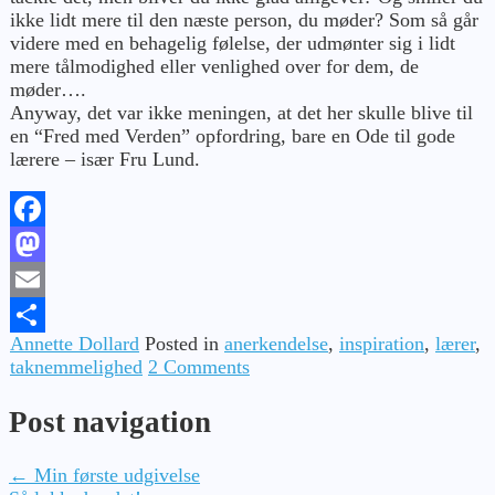
ikke lidt mere til den næste person, du møder? Som så går
videre med en behagelig følelse, der udmønter sig i lidt
mere tålmodighed eller venlighed over for dem, de
møder….
Anyway, det var ikke meningen, at det her skulle blive til
en “Fred med Verden” opfordring, bare en Ode til gode
lærere – især Fru Lund.
Facebook
Mastodon
Email
Annette Dollard
Posted in
anerkendelse
,
inspiration
,
lærer
,
Share
taknemmelighed
2 Comments
Post navigation
←
Min første udgivelse