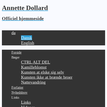
Annette Dollard
Officiel hjemmeside
da
Dansk
English
Forside
Bøger
CTRL ALT DEL
Kamilleblomst
Kunsten at elske sig selv
Kunsten ikke at brænde broer
Nattevandring
Forfatter
Nyhedsbrev
Links
Links